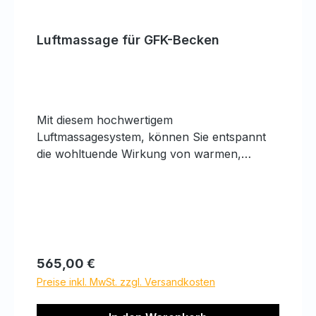
Luftmassage für GFK-Becken
Mit diesem hochwertigem
Luftmassagesystem, können Sie entspannt
die wohltuende Wirkung von warmen,
sprudeln Wasser in Ihrem Badezuber
genießen. Die über die Haut gleitenden
Luftblasen versprechen ein Gefühl der Ruhe
und Entspannung. Ein einziger Knopfdruck
reicht und das System startet. Das
Luftmassagesystem besteht aus Schläuchen,
Regulärer Preis:
565,00 €
1x Knopf und 8 Düsen, welche im Fußraum
Preise inkl. MwSt. zzgl. Versandkosten
Ihres Badezubers installiert werden. Eine
700W Pumpe (73dB) lässt die Luft