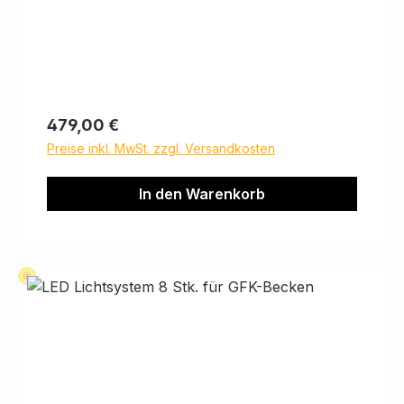
den Abendstunden ein dekoratives Bild.
Regulärer Preis:
479,00 €
Preise inkl. MwSt. zzgl. Versandkosten
In den Warenkorb