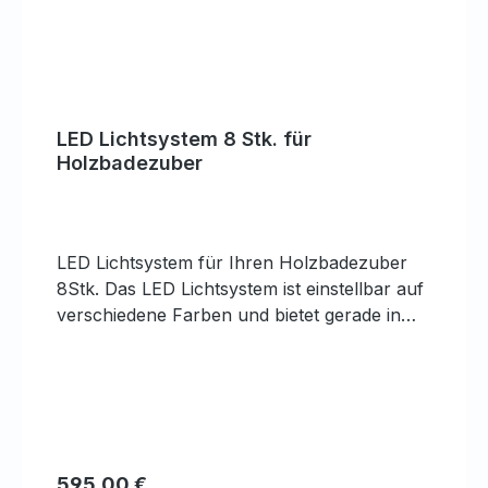
LED Lichtsystem 8 Stk. für
Holzbadezuber
LED Lichtsystem für Ihren Holzbadezuber
8Stk. Das LED Lichtsystem ist einstellbar auf
verschiedene Farben und bietet gerade in
den Abendstunden ein dekoratives Bild.
Regulärer Preis:
595,00 €