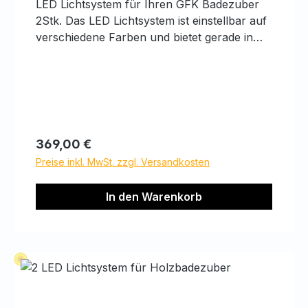
LED Lichtsystem für Ihren GFK Badezuber
2Stk. Das LED Lichtsystem ist einstellbar auf
verschiedene Farben und bietet gerade in
den Abendstunden ein dekoratives Bild.
Regulärer Preis:
369,00 €
Preise inkl. MwSt. zzgl. Versandkosten
In den Warenkorb