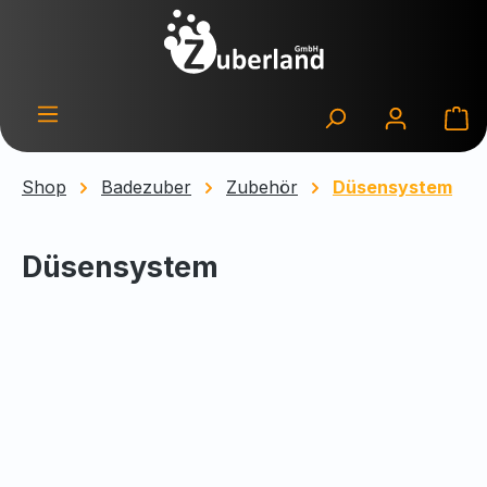
Zum Hauptinhalt springen
Wa
Shop
Badezuber
Zubehör
Düsensystem
Düsensystem