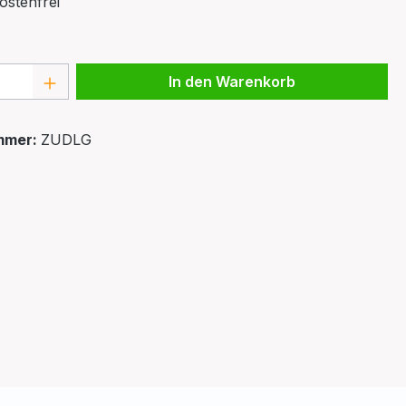
stenfrei
 Anzahl: Gib den gewünschten Wert ein 
In den Warenkorb
mmer:
ZUDLG