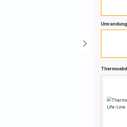
Pearl 
Umrandung
Grau
Thermoabd