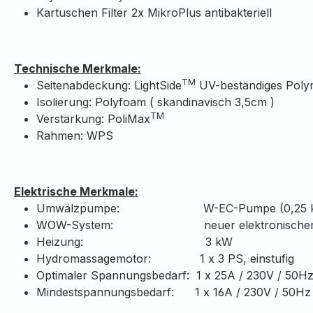
Kartuschen Filter 2x MikroPlus antibakteriell
Technische Merkmale:
TM
Seitenabdeckung: LightSide
UV-beständiges Polym
Isolierung: Polyfoam ( skandinavisch 3,5cm )
TM
Verstärkung: PoliMax
Rahmen: WPS
Elektrische Merkmale:
Umwälzpumpe: W-EC-Pumpe (0,25 
WOW-System: neuer elektronische
Heizung: 3 kW
Hydromassagemotor: 1 x 3
Optimaler Spannungsbedarf: 1 x 25A / 230V / 50H
Mindestspannungsbedarf: 1 x 16A / 230V / 50Hz