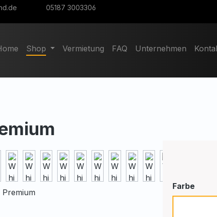
nd.de
05187 3003306
Home
Shop
Vermietung
FAQ
Unternehmen
Konta
Premium
ausw
Farbe