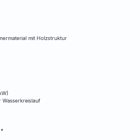
ermaterial mit Holzstruktur
kW)
r
Wasserkreislauf
 PS, einstufig
z
 *