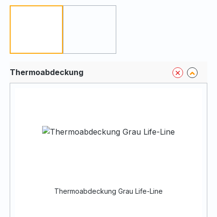
(Diese Option ist zurzeit nicht verfügbar
Grau
Braun
Thermoabdeckung
Thermoabdeckung Grau Life-Line