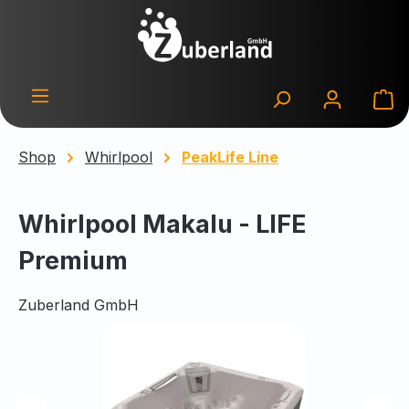
Zum Hauptinhalt springen
Wa
Shop
Whirlpool
PeakLife Line
Whirlpool Makalu - LIFE
Premium
Zuberland GmbH
Bildergalerie überspringen