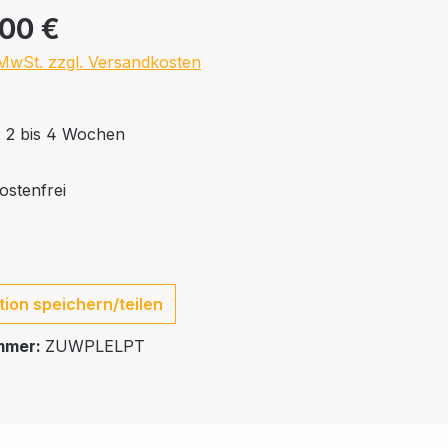
,00 €
. MwSt. zzgl. Versandkosten
t: 2 bis 4 Wochen
stenfrei
tion speichern/teilen
mmer:
ZUWPLELPT