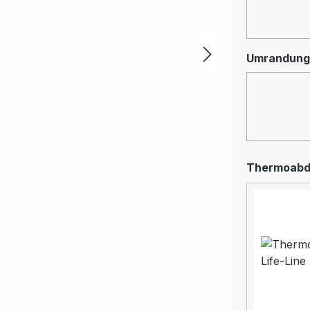
(Diese
Pearl 
Umrandung
(Diese
Grau
Thermoabd