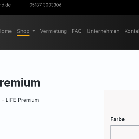
nd.de
05187 3003306
Home
Shop
Vermietung
FAQ
Unternehmen
Konta
 Premium
ausw
Farbe