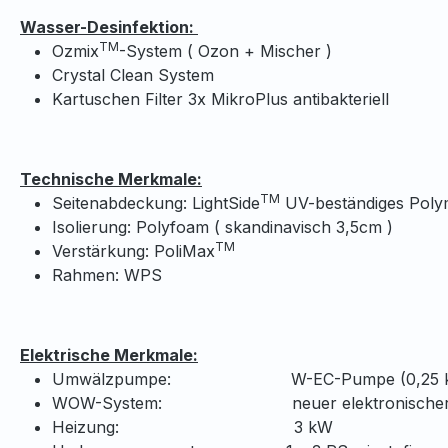
Wasser-Desinfektion:
TM
Ozmix
-System ( Ozon + Mischer )
Crystal Clean System
Kartuschen Filter 3x MikroPlus antibakteriell
Technische Merkmale:
TM
Seitenabdeckung: LightSide
UV-beständiges Polym
Isolierung: Polyfoam ( skandinavisch 3,5cm )
TM
Verstärkung: PoliMax
Rahmen: WPS
Elektrische Merkmale:
Umwälzpumpe: W-EC-Pumpe (0,25 
WOW-System: neuer elektronischer Wa
Heizung: 3 kW