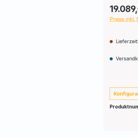
19.089
Preise inkl
Lieferzei
Versandko
Konfigura
Produktnu