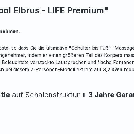
ol Elbrus - LIFE Premium"
fnehmen.
gäste, so dass Sie die ultimative "Schulter bis Fuß" -Mass
angenehmer, indem er einen größeren Teil des Körpers mass
. Beleuchtete versteckte Lautsprecher und flache Fontänen
ch bei diesem 7-Personen-Modell extrem auf
3,2 kWh
redu
tie
auf Schalenstruktur
+ 3 Jahre Gara