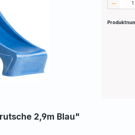
Produkt
Produktnu
rutsche 2,9m Blau"