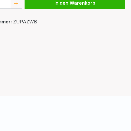
 Anzahl: Gib den gewünschten Wert ein 
In den Warenkorb
mmer:
ZUPAZWB