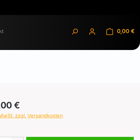
0,00 €
Wa
kt
eis:
,00 €
. MwSt. zzgl. Versandkosten