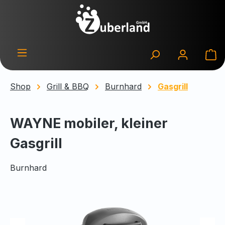
Zum Hauptinhalt springen
Wa
Shop
Grill & BBQ
Burnhard
Gasgrill
WAYNE mobiler, kleiner
Gasgrill
Burnhard
Bildergalerie überspringen