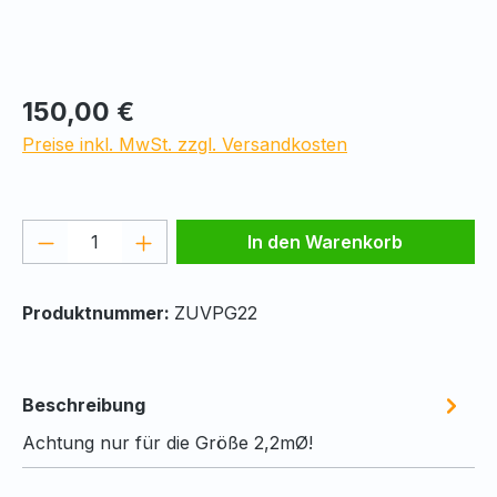
Regulärer Preis:
150,00 €
Preise inkl. MwSt. zzgl. Versandkosten
Produkt Anzahl: Gib den gewünschten We
In den Warenkorb
Produktnummer:
ZUVPG22
Beschreibung
Achtung nur für die Größe 2,2mØ!