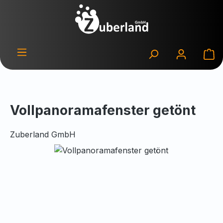
Zum Hauptinhalt springen
Wa
Vollpanoramafenster getönt
Zuberland GmbH
Bildergalerie überspringen