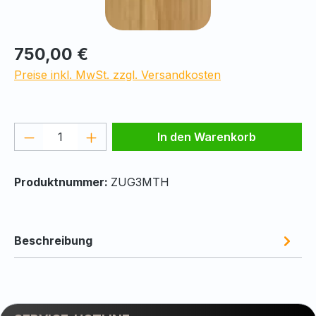
Regulärer Preis:
750,00 €
Preise inkl. MwSt. zzgl. Versandkosten
Produkt Anzahl: Gib den gewünschten We
In den Warenkorb
Produktnummer:
ZUG3MTH
Beschreibung