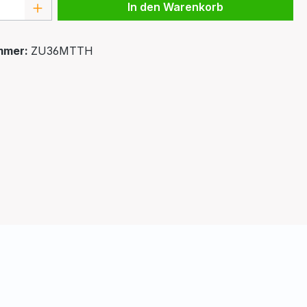
 Anzahl: Gib den gewünschten Wert ein 
In den Warenkorb
mmer:
ZU36MTTH