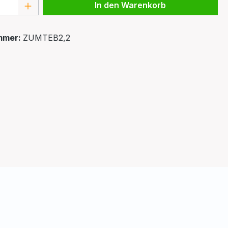
 Anzahl: Gib den gewünschten Wert ein 
In den Warenkorb
mmer:
ZUMTEB2,2