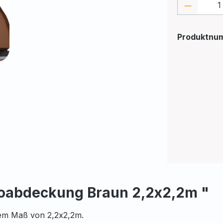
Produkt
Produktnu
oabdeckung Braun 2,2x2,2m "
nem Maß von 2,2x2,2m.