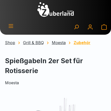
Zum Hauptinhalt springen
Wa
Shop
Grill & BBQ
Moesta
Zubehör
Spießgabeln 2er Set für
Rotisserie
Moesta
Bildergalerie überspringen