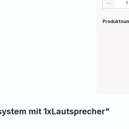
Produkt
Produktnu
ystem mit 1xLautsprecher"