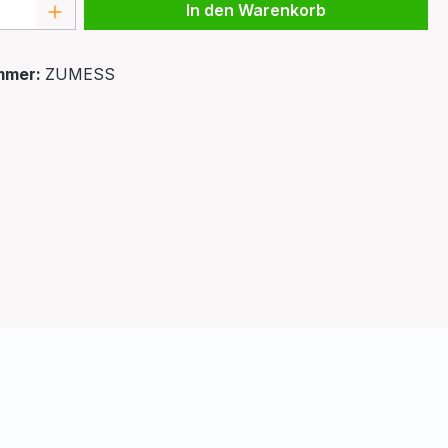
 Anzahl: Gib den gewünschten Wert ein 
In den Warenkorb
mmer:
ZUMESS