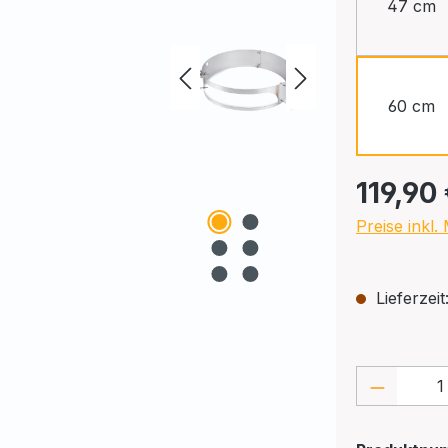
47 cm
60 cm
Regulärer Pr
119,90
Preise inkl
Lieferzeit
Produkt