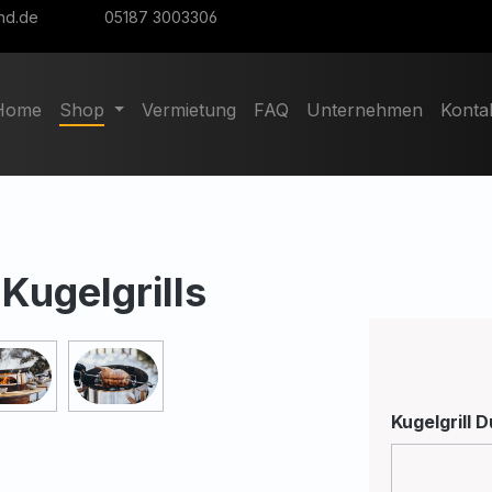
nd.de
05187 3003306
Home
Shop
Vermietung
FAQ
Unternehmen
Konta
Kugelgrills
Kugelgrill