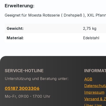
Erweiterung:
Geeignet für Moesta Rotisserie ( Drehspieß ), XXL Pfan
Gewicht:
2,75 kg
Material:
Edelstahl
SERVICE-HOTLINE
INFORMA
Unterstützung und Beratung unter:
AGB
Datenschut
05187 3003306
Impressum
Mo-Fr, 09:00 - 17:00 Uhr
Versand & 
Über Uns