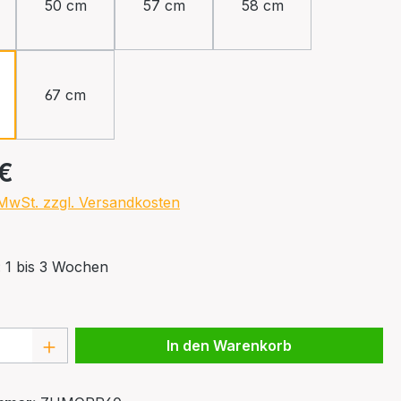
50 cm
57 cm
58 cm
67 cm
eis:
 €
. MwSt. zzgl. Versandkosten
: 1 bis 3 Wochen
 Anzahl: Gib den gewünschten Wert ein 
In den Warenkorb