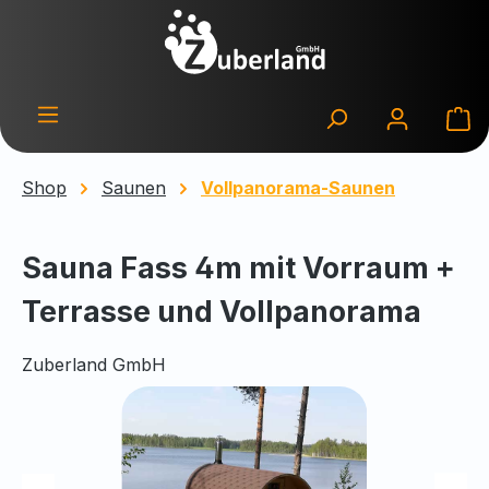
Zum Hauptinhalt springen
Wa
Shop
Saunen
Vollpanorama-Saunen
Sauna Fass 4m mit Vorraum +
Terrasse und Vollpanorama
Zuberland GmbH
Bildergalerie überspringen