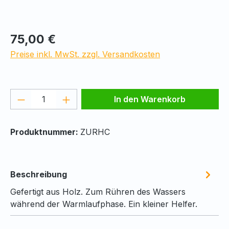
Regulärer Preis:
75,00 €
Preise inkl. MwSt. zzgl. Versandkosten
Produkt Anzahl: Gib den gewünschten We
In den Warenkorb
Produktnummer:
ZURHC
Beschreibung
Gefertigt aus Holz. Zum Rühren des Wassers
während der Warmlaufphase. Ein kleiner Helfer.