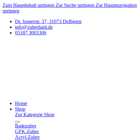
Zum Hauptinhalt springen
Zur Suche springen
Zur Hauptnavigation
springen
Dr. Jasperstr. 37, 31073 Delligsen
info@zuberland.de
05187 3003306
Home
Shop
Zur Kategorie Shop
Badezuber
GFK-Zuber
Acryl-Zuber