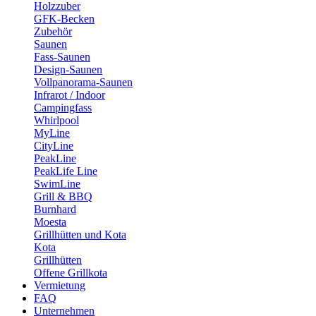
Holzzuber
GFK-Becken
Zubehör
Saunen
Fass-Saunen
Design-Saunen
Vollpanorama-Saunen
Infrarot / Indoor
Campingfass
Whirlpool
MyLine
CityLine
PeakLine
PeakLife Line
SwimLine
Grill & BBQ
Burnhard
Moesta
Grillhütten und Kota
Kota
Grillhütten
Offene Grillkota
Vermietung
FAQ
Unternehmen