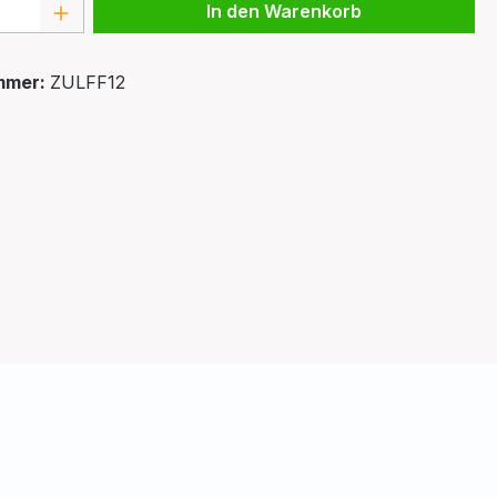
 Anzahl: Gib den gewünschten Wert ein 
In den Warenkorb
mmer:
ZULFF12