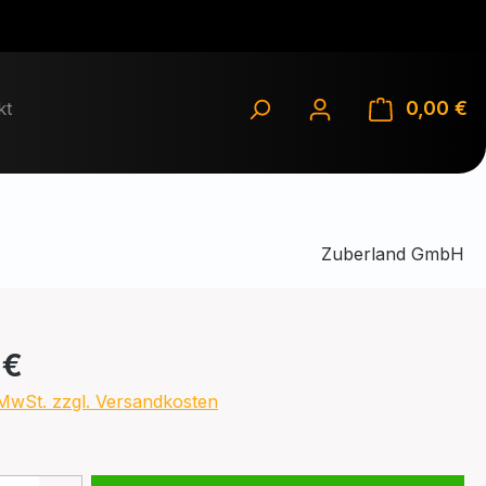
0,00 €
Wa
kt
Zuberland GmbH
eis:
 €
. MwSt. zzgl. Versandkosten