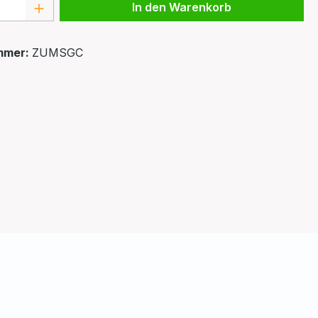
 Anzahl: Gib den gewünschten Wert ein 
In den Warenkorb
mmer:
ZUMSGC