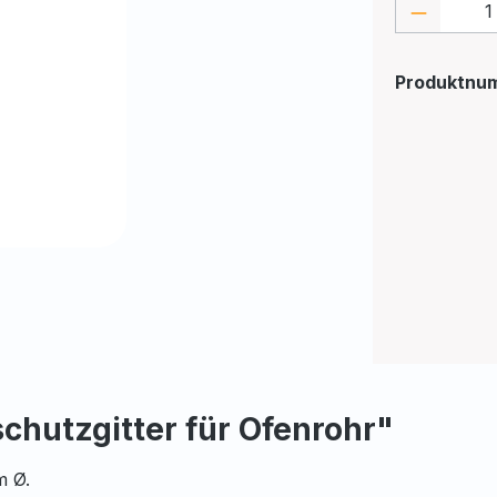
Produkt
Produktnu
chutzgitter für Ofenrohr"
m Ø.