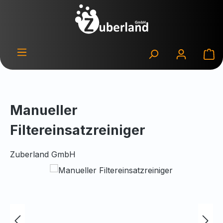
Zum Hauptinhalt springen
Wa
Manueller
Filtereinsatzreiniger
Zuberland GmbH
Bildergalerie überspringen