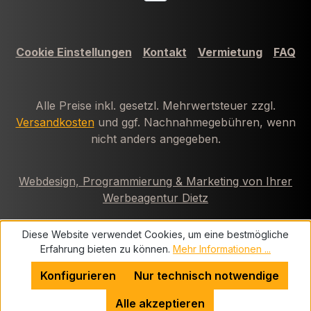
Cookie Einstellungen
Kontakt
Vermietung
FAQ
Alle Preise inkl. gesetzl. Mehrwertsteuer zzgl.
Versandkosten
und ggf. Nachnahmegebühren, wenn
nicht anders angegeben.
Webdesign, Programmierung & Marketing von Ihrer
Werbeagentur Dietz
Diese Website verwendet Cookies, um eine bestmögliche
Erfahrung bieten zu können.
Mehr Informationen ...
Konfigurieren
Nur technisch notwendige
Alle akzeptieren