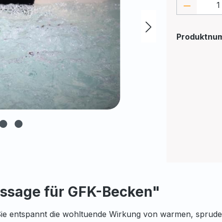
Produkt
Produktnu
assage für GFK-Becken"
e entspannt die wohltuende Wirkung von warmen, sprudel