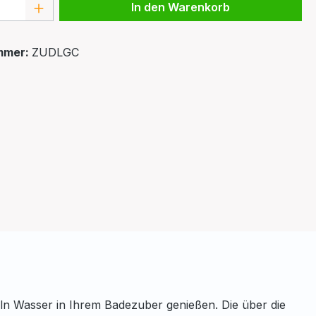
 Anzahl: Gib den gewünschten Wert ein 
In den Warenkorb
mmer:
ZUDLGC
n Wasser in Ihrem Badezuber genießen. Die über die