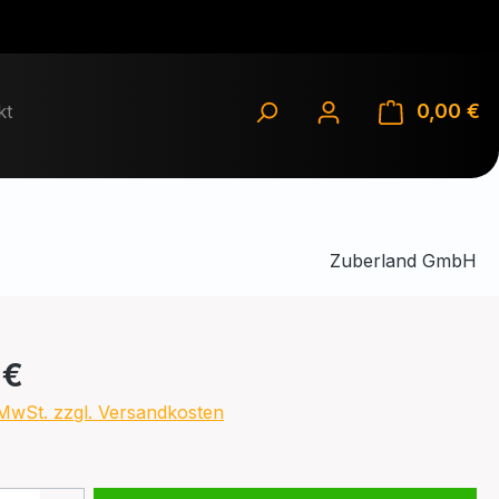
0,00 €
Wa
kt
Zuberland GmbH
eis:
 €
. MwSt. zzgl. Versandkosten