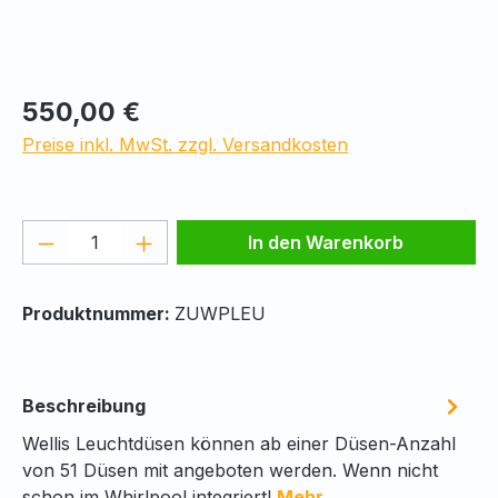
Regulärer Preis:
550,00 €
Preise inkl. MwSt. zzgl. Versandkosten
Produkt Anzahl: Gib den gewünschten We
In den Warenkorb
Produktnummer:
ZUWPLEU
Beschreibung
Wellis Leuchtdüsen können ab einer Düsen-Anzahl
von 51 Düsen mit angeboten werden. Wenn nicht
schon im Whirlpool integriert!
Mehr