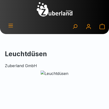
Zum Hauptinhalt springen
Wa
Leuchtdüsen
Zuberland GmbH
Bildergalerie überspringen