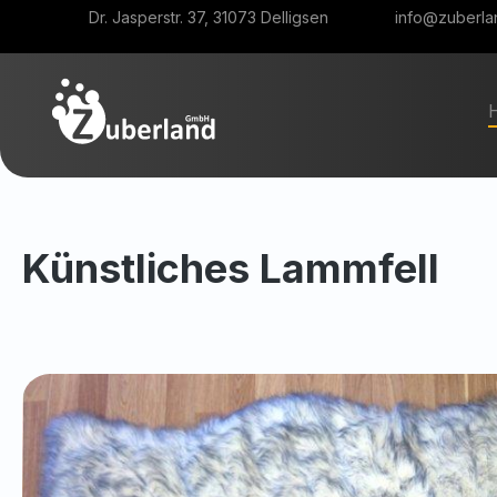
Dr. Jasperstr. 37, 31073 Delligsen
info@zuberla
m Hauptinhalt springen
Zur Suche springen
Zur Hauptnavigation springen
Künstliches Lammfell
Bildergalerie überspringen