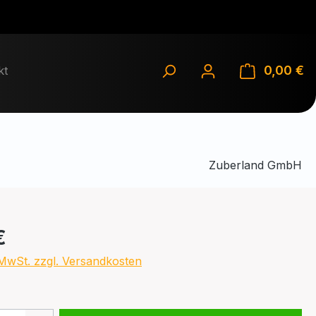
0,00 €
Wa
kt
Zuberland GmbH
eis:
€
. MwSt. zzgl. Versandkosten