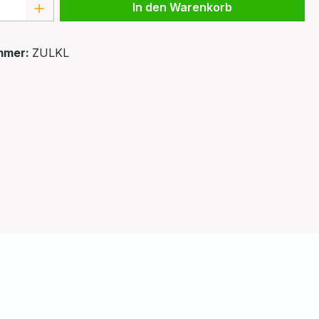
 Anzahl: Gib den gewünschten Wert ein 
In den Warenkorb
mmer:
ZULKL