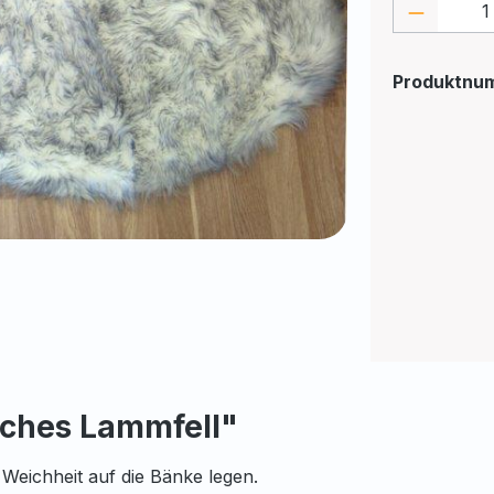
Produkt
Produktnu
iches Lammfell"
Weichheit auf die Bänke legen.