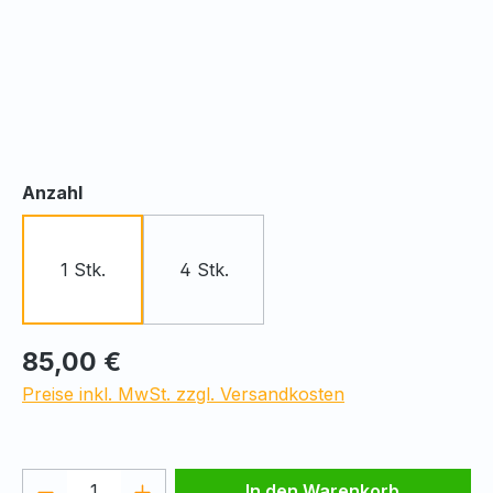
auswählen
Anzahl
1 Stk.
4 Stk.
Regulärer Preis:
85,00 €
Preise inkl. MwSt. zzgl. Versandkosten
Produkt Anzahl: Gib den gewünschten We
In den Warenkorb