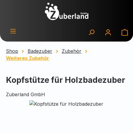
Zum Hauptinhalt springen
Wa
Shop
Badezuber
Zubehör
Weiteres Zubehör
Kopfstütze für Holzbadezuber
Zuberland GmbH
Bildergalerie überspringen