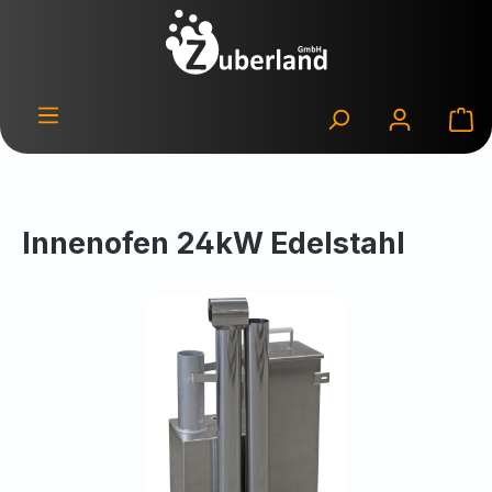
Zum Hauptinhalt springen
Wa
Innenofen 24kW Edelstahl
Bildergalerie überspringen