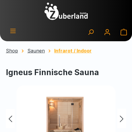
Zum Hauptinhalt springen
Wa
Shop
Saunen
Infrarot / Indoor
Igneus Finnische Sauna
Bildergalerie überspringen