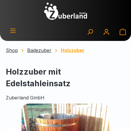
Zum Hauptinhalt springen
Wa
Shop
Badezuber
Holzzuber
Holzzuber mit
Edelstahleinsatz
Zuberland GmbH
Bildergalerie überspringen