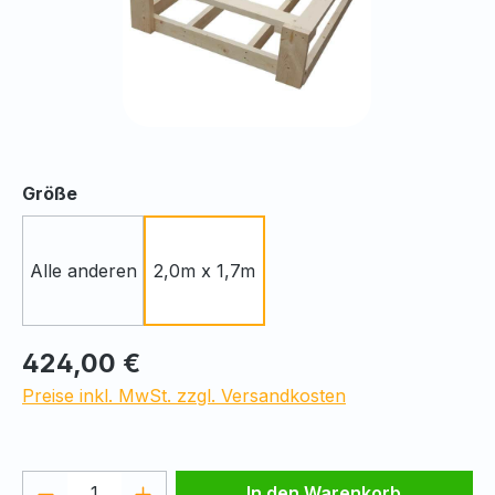
auswählen
Größe
Alle anderen
2,0m x 1,7m
Regulärer Preis:
424,00 €
Preise inkl. MwSt. zzgl. Versandkosten
Produkt Anzahl: Gib den gewünschten We
In den Warenkorb