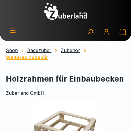
Zum Hauptinhalt springen
Wa
Shop
Badezuber
Zubehör
Weiteres Zubehör
Holzrahmen für Einbaubecken
Zuberland GmbH
Bildergalerie überspringen