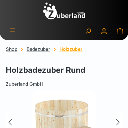
Zum Hauptinhalt springen
Wa
Shop
Badezuber
Holzzuber
Holzbadezuber Rund
Zuberland GmbH
Bildergalerie überspringen