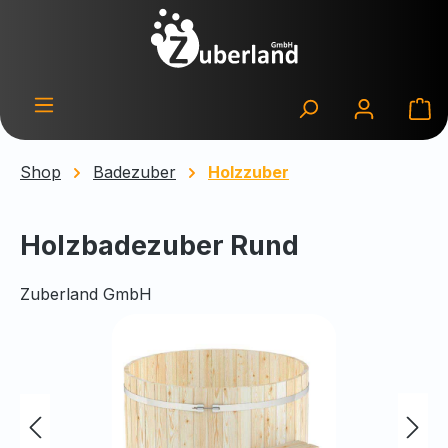
Zum Hauptinhalt springen
Wa
Shop
Badezuber
Holzzuber
Holzbadezuber Rund
Zuberland GmbH
Bildergalerie überspringen