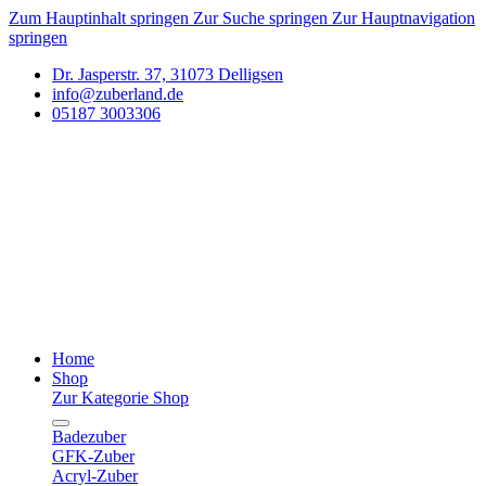
Zum Hauptinhalt springen
Zur Suche springen
Zur Hauptnavigation
springen
Dr. Jasperstr. 37, 31073 Delligsen
info@zuberland.de
05187 3003306
Home
Shop
Zur Kategorie Shop
Badezuber
GFK-Zuber
Acryl-Zuber