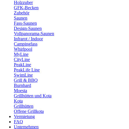
Holzzuber
GFK-Becken
Zubehör
Saunen
Fass-Saunen
Design-Saunen
Vollpanorama-Saunen
Infrarot / Indoor
Campingfass
Whirlpool
MyLine
CityLine
PeakLine
PeakLife Line
SwimLine
Grill & BBQ
Burnhard
Moesta
Grillhütten und Kota
Kota
Grillhütten
Offene Grillkota
Vermietung
FAQ
Unternehmen