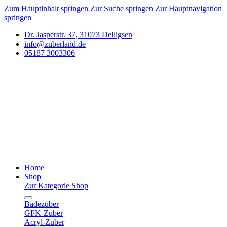
Zum Hauptinhalt springen
Zur Suche springen
Zur Hauptnavigation
springen
Dr. Jasperstr. 37, 31073 Delligsen
info@zuberland.de
05187 3003306
Home
Shop
Zur Kategorie Shop
Badezuber
GFK-Zuber
Acryl-Zuber