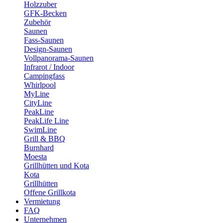
Holzzuber
GFK-Becken
Zubehör
Saunen
Fass-Saunen
Design-Saunen
Vollpanorama-Saunen
Infrarot / Indoor
Campingfass
Whirlpool
MyLine
CityLine
PeakLine
PeakLife Line
SwimLine
Grill & BBQ
Burnhard
Moesta
Grillhütten und Kota
Kota
Grillhütten
Offene Grillkota
Vermietung
FAQ
Unternehmen