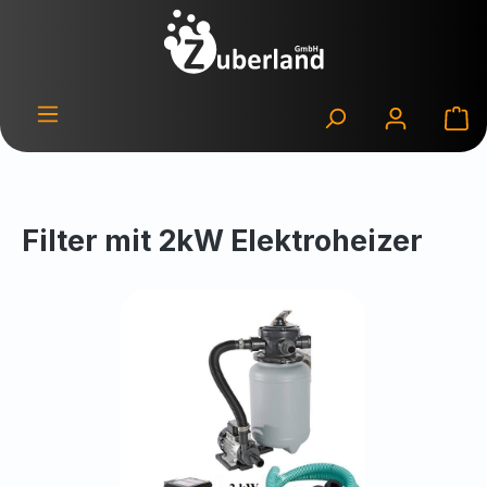
Zum Hauptinhalt springen
Wa
Filter mit 2kW Elektroheizer
Bildergalerie überspringen