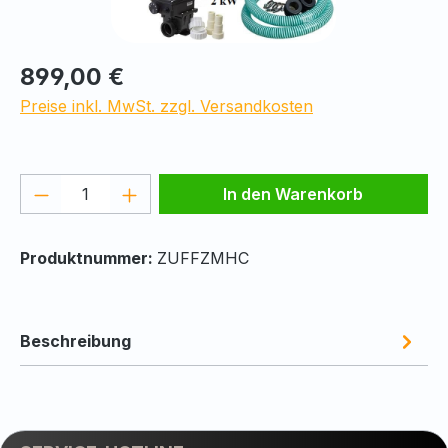
Regulärer Preis:
899,00 €
Preise inkl. MwSt. zzgl. Versandkosten
Produkt Anzahl: Gib den gewünschten We
In den Warenkorb
Produktnummer:
ZUFFZMHC
Beschreibung