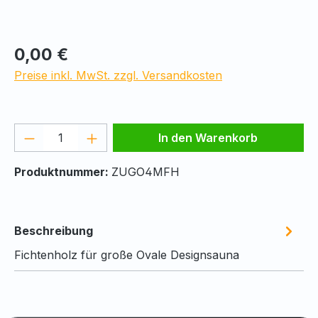
Regulärer Preis:
0,00 €
Preise inkl. MwSt. zzgl. Versandkosten
Produkt Anzahl: Gib den gewünschten We
In den Warenkorb
Produktnummer:
ZUGO4MFH
Beschreibung
Fichtenholz für große Ovale Designsauna