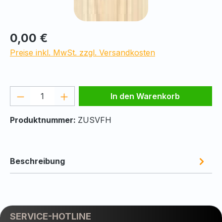
Regulärer Preis:
0,00 €
Preise inkl. MwSt. zzgl. Versandkosten
Produkt Anzahl: Gib den gewünschten We
In den Warenkorb
Produktnummer:
ZUSVFH
Beschreibung
SERVICE-HOTLINE