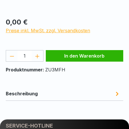
Regulärer Preis:
0,00 €
Preise inkl. MwSt. zzgl. Versandkosten
Produkt Anzahl: Gib den gewünschten We
In den Warenkorb
Produktnummer:
ZU3MFH
Beschreibung
SERVICE-HOTLINE