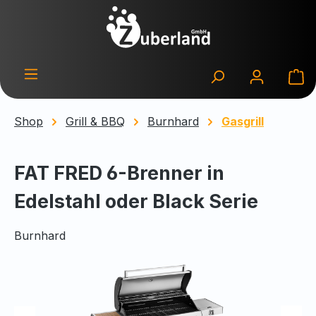
Zum Hauptinhalt springen
Wa
Shop
Grill & BBQ
Burnhard
Gasgrill
FAT FRED 6-Brenner in
Edelstahl oder Black Serie
Burnhard
Bildergalerie überspringen