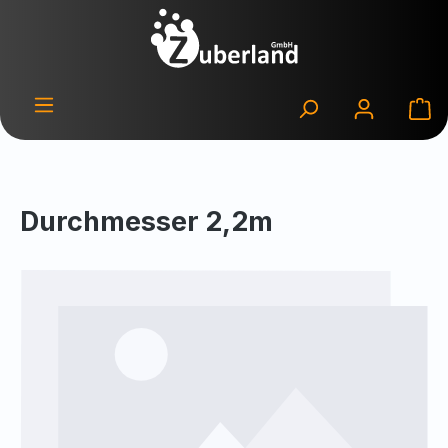
Zum Hauptinhalt springen
Wa
Durchmesser 2,2m
Bildergalerie überspringen