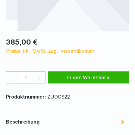
Regulärer Preis:
385,00 €
Preise inkl. MwSt. zzgl. Versandkosten
Produkt Anzahl: Gib den gewünschten We
In den Warenkorb
Produktnummer:
ZUDCS22
Beschreibung