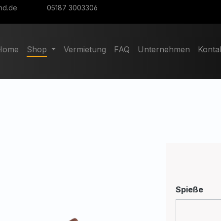
nd.de
05187 3003306
Home
Shop
Vermietung
FAQ
Unternehmen
Konta
aus
Spieße