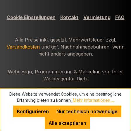
Cookie Einstellungen
Kontakt
Vermietung
FAQ
Alle Preise inkl. gesetzl. Mehrwertsteuer zzgl.
Versandkosten
und ggf. Nachnahmegebühren, wenn
nicht anders angegeben.
Webdesign, Programmierung & Marketing von Ihrer
Werbeagentur Dietz
Diese Website verwendet Cookies, um eine bestmögliche
Erfahrung bieten zu können.
Mehr Informationen ...
Konfigurieren
Nur technisch notwendige
Alle akzeptieren