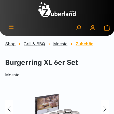
Zum Hauptinhalt springen
Wa
Shop
Grill & BBQ
Moesta
Zubehör
Burgerring XL 6er Set
Moesta
Bildergalerie überspringen