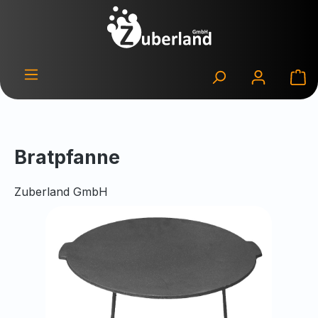
Zum Hauptinhalt springen
Wa
Bratpfanne
Zuberland GmbH
Bildergalerie überspringen