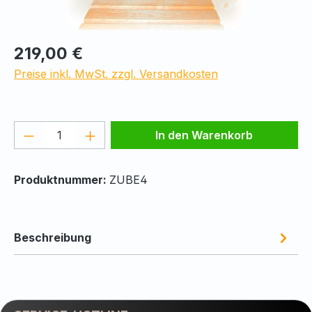
Regulärer Preis:
219,00 €
Preise inkl. MwSt. zzgl. Versandkosten
Produkt Anzahl: Gib den gewünschten We
In den Warenkorb
Produktnummer:
ZUBE4
Beschreibung