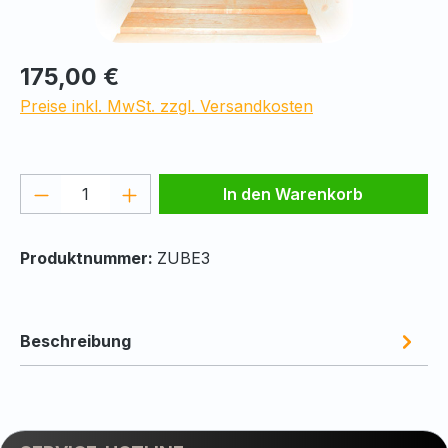
Regulärer Preis:
175,00 €
Preise inkl. MwSt. zzgl. Versandkosten
Produkt Anzahl: Gib den gewünschten We
In den Warenkorb
Produktnummer:
ZUBE3
Beschreibung