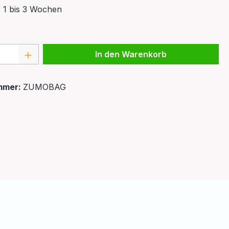
: 1 bis 3 Wochen
 Anzahl: Gib den gewünschten Wert ein 
In den Warenkorb
mmer:
ZUMOBAG