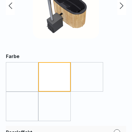
auswählen
Farbe
Blau
Schwarz
Grau
Türkis
Beige