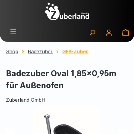
Zum Hauptinhalt springen
Wa
Shop
Badezuber
GFK-Zuber
Badezuber Oval 1,85×0,95m
für Außenofen
Zuberland GmbH
Bildergalerie überspringen