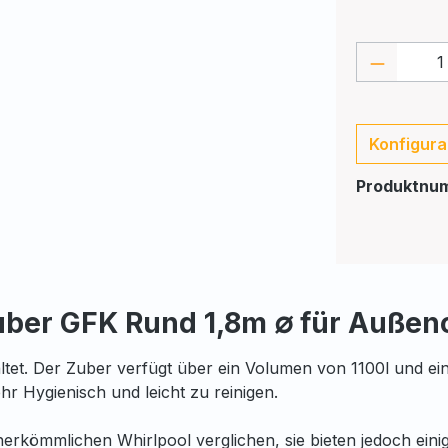
Produkt
Konfigura
Produktnu
ber GFK Rund 1,8m ∅ für Außen
ltet. Der Zuber verfügt über ein Volumen von 1100l und ein
r Hygienisch und leicht zu reinigen.
rkömmlichen Whirlpool verglichen, sie bieten jedoch einige