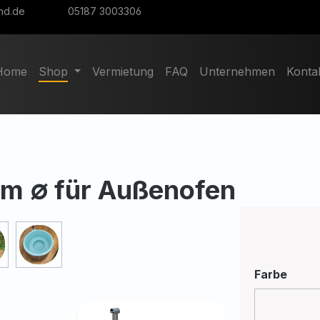
nd.de
05187 3003306
Home
Shop
Vermietung
FAQ
Unternehmen
Konta
m ∅ für Außenofen
ausw
Farbe