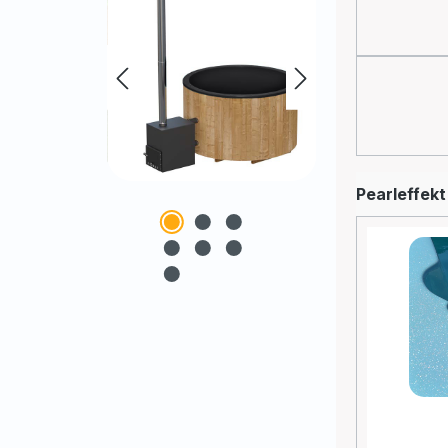
Blau
Beige
Pearleffekt