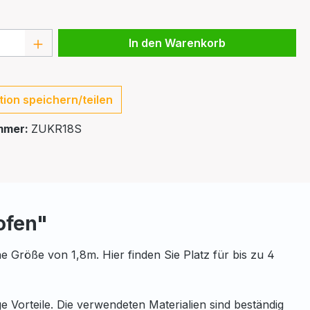
 Anzahl: Gib den gewünschten Wert ein 
In den Warenkorb
tion speichern/teilen
mmer:
ZUKR18S
ofen"
e Größe von 1,8m. Hier finden Sie Platz für bis zu 4
 Vorteile. Die verwendeten Materialien sind beständig