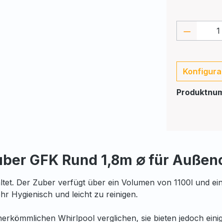
Produkt
Konfigura
Produktnu
ber GFK Rund 1,8m ∅ für Außen
ltet. Der Zuber verfügt über ein Volumen von 1100l und ein
r Hygienisch und leicht zu reinigen.
rkömmlichen Whirlpool verglichen, sie bieten jedoch einige