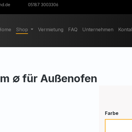
nd.de
05187 3003306
Home
Shop
Vermietung
FAQ
Unternehmen
Konta
m ∅ für Außenofen
ausw
Farbe