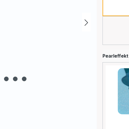
Blau
Beige
Pearleffekt