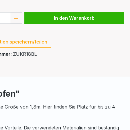
 Anzahl: Gib den gewünschten Wert ein 
In den Warenkorb
tion speichern/teilen
mmer:
ZUKR18BL
ofen"
e Größe von 1,8m. Hier finden Sie Platz für bis zu 4
 Vorteile. Die verwendeten Materialien sind beständig