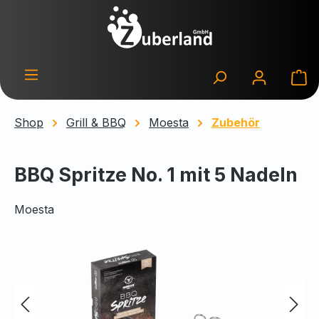
Zum Hauptinhalt springen
Wa
Shop
Grill & BBQ
Moesta
Zubehör
BBQ Spritze No. 1 mit 5 Nadeln
Moesta
Bildergalerie überspringen