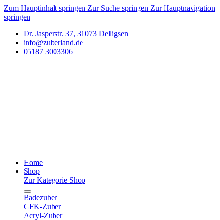
Zum Hauptinhalt springen
Zur Suche springen
Zur Hauptnavigation
springen
Dr. Jasperstr. 37, 31073 Delligsen
info@zuberland.de
05187 3003306
Home
Shop
Zur Kategorie Shop
Badezuber
GFK-Zuber
Acryl-Zuber