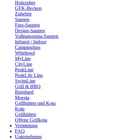
Holzzuber
GFK-Becken
Zubehör
Saunen
Fass-Saunen
Design-Saunen
Vollpanorama-Saunen
Infrarot / Indoor
Campingfass
Whirlpool
MyLine
CityLine
PeakLine
PeakLife Line
SwimLine
Grill & BBQ
Burnhard
Moesta
Grillhütten und Kota
Kota
Grillhütten
Offene Grillkota
Vermietung
FAQ
Unternehmen