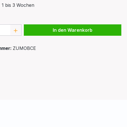
: 1 bis 3 Wochen
 Anzahl: Gib den gewünschten Wert ein 
In den Warenkorb
mmer:
ZUMOBCE